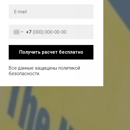
+7
Интересует техника со скидкой
до 40%?
Переходите по ссылке в ТГ-
Получить расчет бесплатно
канал:
ЛИЗИНГОВЫЙ
Все данные защищены политикой
КОНФИСКАТ
безопасности.