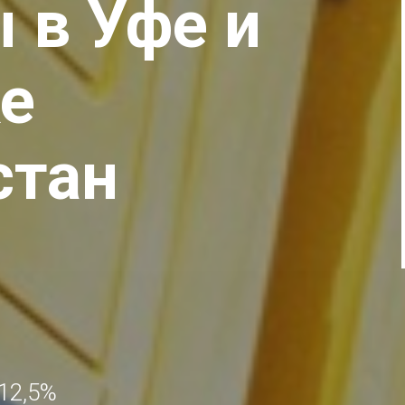
 в Уфе и
е
стан
Далее
 12,5%