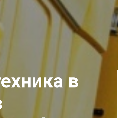
техника в
з