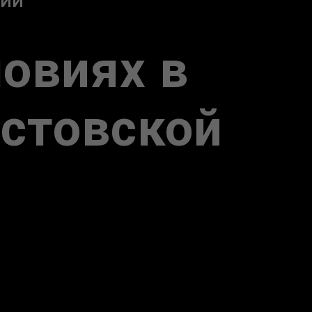
ГИИ
ловиях в
остовской