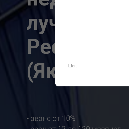
лучших ус
Республик
(Якутии)
Шаг:
- аванс от 10%