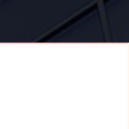
ской
ости на