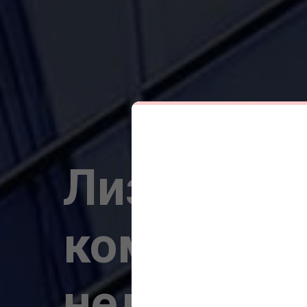
Лизинг
коммерче
недвижим