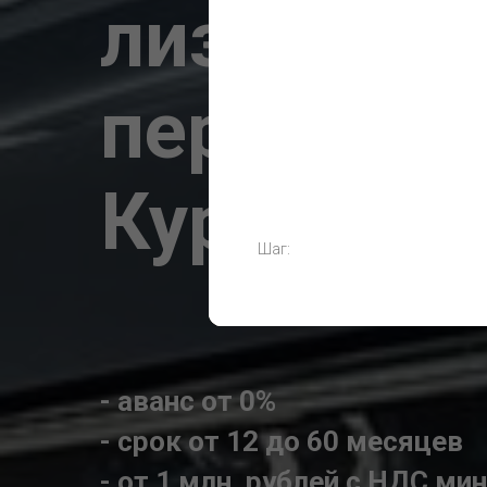
лизинг бе
переплаты
Курской о
Шаг:
- аванс от 0%
- срок от 12 до 60 месяцев
- от 1 млн. рублей с НДС м