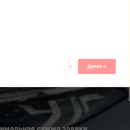
з
 в
бласти
Далее
инимальная сумма заявки