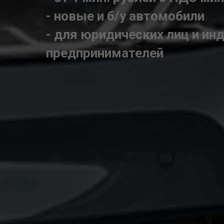
- новые и б/у автомобили
- для юридических лиц и и
предпринимателей