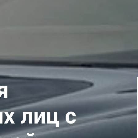
я
х лиц с