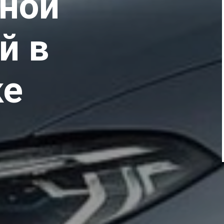
ной
й в
ке
Далее