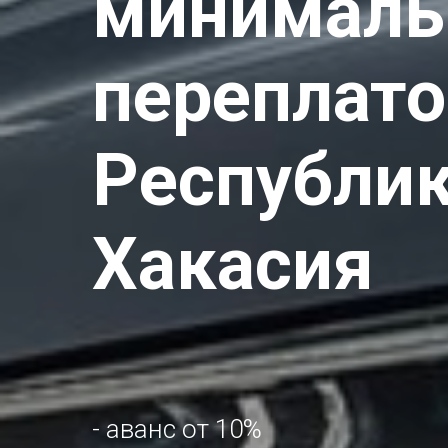
минималь
переплато
Республи
Шаг:
Хакасия
- аванс от 10%