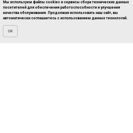
Мы используем файлы cookies и сервисы сбора технических данных
Наши опытные профессионалы проанализируют ваши документы,
посетителей для обеспечения работоспособности и улучшения
заполнят необходимые анкеты и подберут наиболее выгодное лизинговое
качества обслуживания. Продолжая использовать наш сайт, вы
предложение.
автоматически соглашаетесь с использованием данных технологий.
OK
Главная
ОСТАВИТЬ ЗАЯВКУ
ПОЗВОНИТЬ
Error get alias
Наши статьи