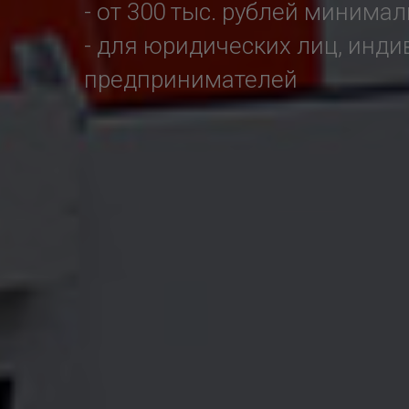
- от 300 тыс. рублей минима
- для юридических лиц, инд
предпринимателей