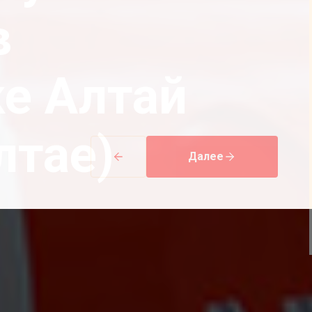
в
е Алтай
лтае)
Далее