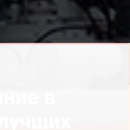
ние в
 лучших