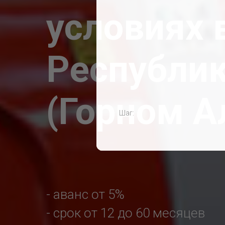
условиях 
Республик
(Горном А
Шаг:
- аванс от 5%
- срок от 12 до 60 месяцев