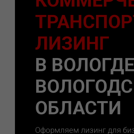
КОММЕРЧ
рта
ТРАНСПОР
кого
та
ЛИЗИНГ
В ВОЛОГДЕ
кой
ВОЛОГОДС
ОБЛАСТИ
Оформляем лизинг для биз