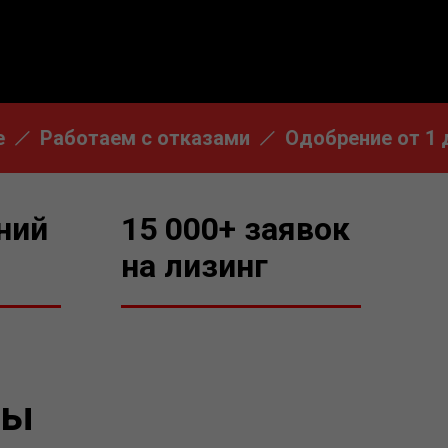
Работаем с отказами
Одобрение от 1 дня
ний
15 000+ заявок
на лизинг
мы