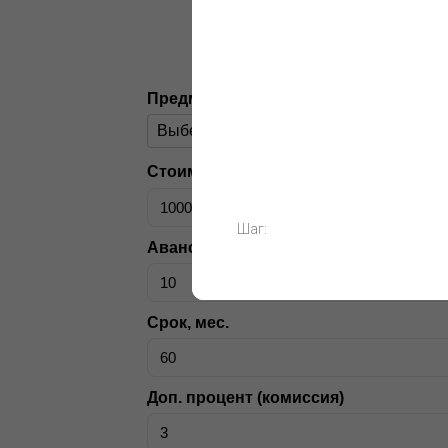
Быстрый предваритель
Предмет лизинга
Стоимость, ₽
Шаг:
Аванс
Срок, мес.
Доп. процент (комиссия)