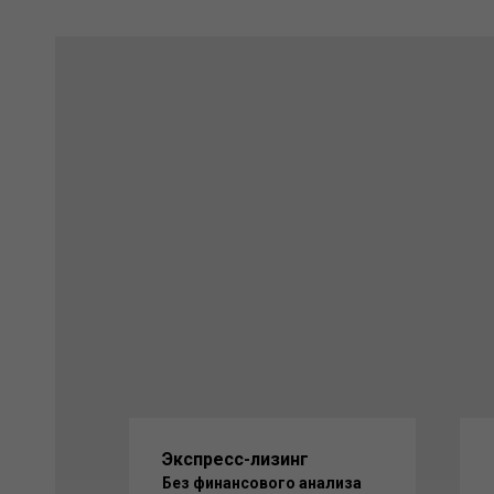
ВА
:
ть,
г.
ва,
Экспресс-лизинг
Без финансового анализа