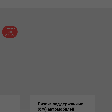
Скидка
до
-12,5%
Лизинг поддержанных
(б/у) автомобилей