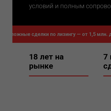
условий и полным сопров
ожные сделки по лизингу — от 1,5 млн. до 2 
18 лет на
7
рынке
с
65