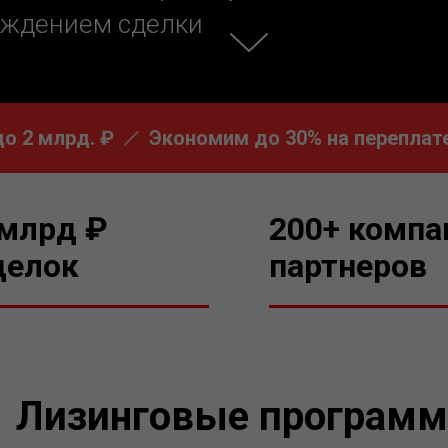
ождением сделки
млрд. ₽
Экономим до 30% на переплате
 млрд ₽
200+ компа
делок
партнеров
Лизинговые програм