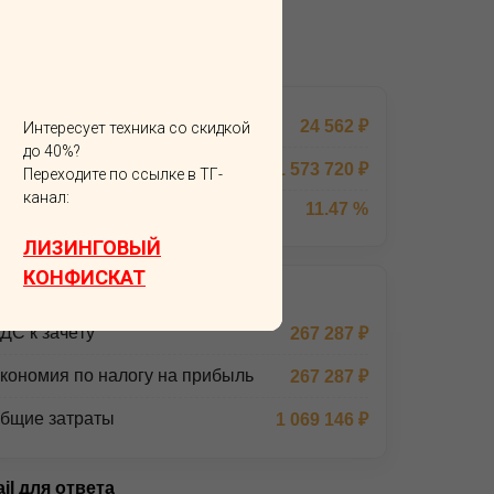
Р
 по налогам и общих затрат.
латёж в месяц
24 562 ₽
Интересует техника со скидкой
до 40%?
умма договора
1 573 720 ₽
Переходите по ссылке в ТГ-
канал:
одовое удорожание
11.47 %
ЛИЗИНГОВЫЙ
КОНФИСКАТ
алоговая выгода
ДС к зачёту
267 287 ₽
кономия по налогу на прибыль
267 287 ₽
бщие затраты
1 069 146 ₽
il для ответа