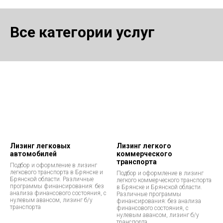
Все категории услуг
Лизинг легковых
Лизинг легкого
автомобилей
коммерческого
транспорта
Подбор и оформление в лизинг
легкового транспорта в Брянске и
Подбор и оформление в лизинг
Брянской области. Различные
легкого коммерческого транспорта
программы финансирования: без
в Брянске и Брянской области.
анализа финансового состояния, с
Различные программы
нулевым авансом, лизинг б/у
финансирования: без анализа
транспорта
финансового состояния, с
нулевым авансом, лизинг б/у
транспорта