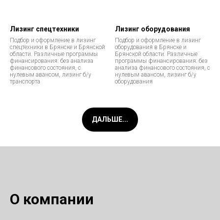
Лизинг спецтехники
Лизинг оборудования
Подбор и оформление в лизинг
Подбор и оформление в лизинг
спецтехники в Брянске и Брянской
оборудования в Брянске и
области. Различные программы
Брянской области. Различные
финансирования: без анализа
программы финансирования: без
финансового состояния, с
анализа финансового состояния, с
нулевым авансом, лизинг б/у
нулевым авансом, лизинг б/у
транспорта
оборудования
ДАЛЬШЕ...
О компании