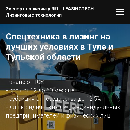
Эксперт по лизингу №1 - LEASINGTECH.
Лизинговые технологии
Спецтехника в лизинг на
лучших условиях в Туле и
Тульской области
- аванс от 10%
- срок от 12 до 60 месяцев
- субсидия от государства до 12,5%
- для юридических лиц, индивидуальных
предпринимателей и физических лиц