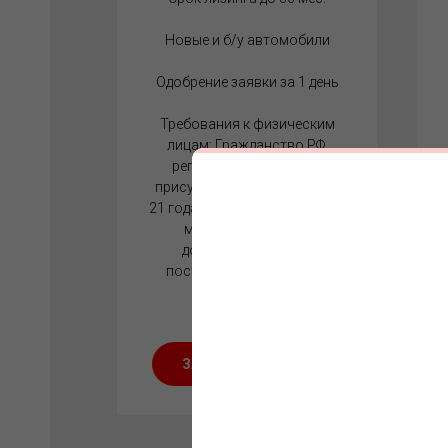
Новые и б/у автомобили
Одобрение заявки за 1 день
Требования к физическим
лицам: Гражданство РФ,
регистрация в регионе
присутствия ЛК, возраст от
21 года (но не более 65 лет на
момент окончания
договора), наличие
постоянного источника
дохода.
ЗАКАЗАТЬ РАСЧЕТ