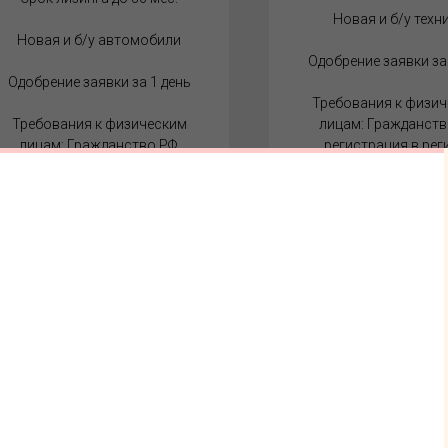
Новая и б/у техн
Новая и б/у автомобили
Одобрение заявки за
Одобрение заявки за 1 день
Требования к физи
Требования к физическим
лицам: Гражданств
лицам: Гражданство РФ,
регистрация в рег
регистрация в регионе
присутствия ЛК, воз
присутствия ЛК, возраст от
21 года (но не более 6
21 года (но не более 65 лет на
момент окончан
момент окончания
договора), нали
договора), наличие
постоянного исто
постоянного источника
дохода.
дохода.
ЗАКАЗАТЬ РАСЧ
ЗАКАЗАТЬ РАСЧЕТ