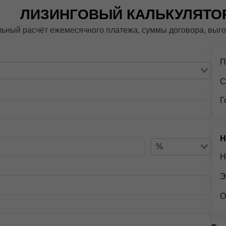
ЛИЗИНГОВЫЙ КАЛЬКУЛЯТО
ный расчёт ежемесячного платежа, суммы договора, выгод
П
С
Г
Н
%
Н
Э
О