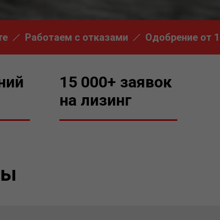
Работаем с отказами
Одобрение от 1 дня
ний
15 000+ заявок
на лизинг
мы