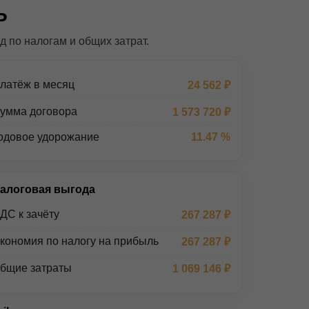
Р
 по налогам и общих затрат.
латёж в месяц
24 562 ₽
умма договора
1 573 720 ₽
одовое удорожание
11.47 %
алоговая выгода
ДС к зачёту
267 287 ₽
кономия по налогу на прибыль
267 287 ₽
бщие затраты
1 069 146 ₽