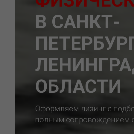
ФИЗИЧЕСК
рта
В САНКТ-
кого
та
ПЕТЕРБУРГ
ЛЕНИНГРА
кой
ОБЛАСТИ
Оформляем лизинг с подбо
полным сопровождением 