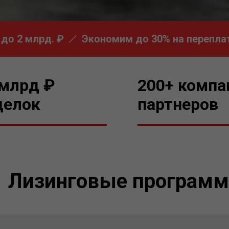
 млрд. ₽
Экономим до 30% на переплате
 млрд ₽
200+ компа
делок
партнеров
Лизинговые програм