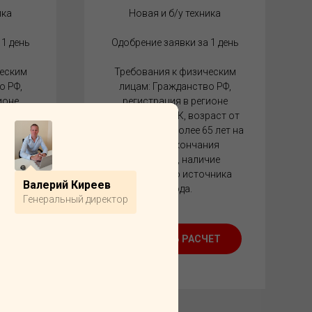
ика
Новая и б/у техника
 1 день
Одобрение заявки за 1 день
ческим
Требования к физическим
о РФ,
лицам: Гражданство РФ,
ионе
регистрация в регионе
раст от
присутствия ЛК, возраст от
5 лет на
21 года (но не более 65 лет на
ия
момент окончания
чие
договора), наличие
чника
постоянного источника
Валерий Киреев
дохода.
Генеральный директор
ЕТ
ЗАКАЗАТЬ РАСЧЕТ