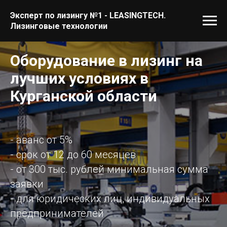
Эксперт по лизингу №1 - LEASINGTECH.
Лизинговые технологии
Оборудование в лизинг на
лучших условиях в
Курганской области
- аванс от 5%
- срок от 12 до 60 месяцев
- от 300 тыс. рублей минимальная сумма
заявки
- для юридических лиц, индивидуальных
предпринимателей