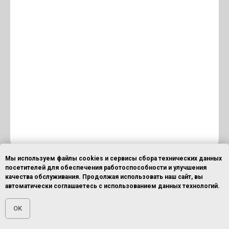
Мы используем файлы cookies и сервисы сбора технических данных
посетителей для обеспечения работоспособности и улучшения
качества обслуживания. Продолжая использовать наш сайт, вы
Наши партнёры
автоматически соглашаетесь с использованием данных технологий.
OK
В числе наших партнёров более
200
Главная
Главная
ОСТАВИТЬ ЗАЯВКУ
ОСТАВИТЬ ЗАЯВКУ
ПОЗВОНИТЬ
ПОЗВОНИТЬ