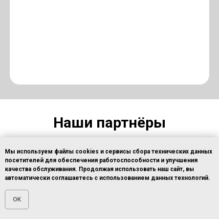
Наши партнёры
Далее
В числе наших партнёров более
200
Мы используем файлы cookies и сервисы сбора технических данных
Интересует техника со скидкой до 40%?
компаний среди банков, лизинговых и
посетителей для обеспечения работоспособности и улучшения
качества обслуживания. Продолжая использовать наш сайт, вы
Переходите по ссылке в ТГ-канал:
страховых компаний
, работающих как в
автоматически соглашаетесь с использованием данных технологий.
конкретных регионах России, так и
ЛИЗИНГОВЫЙ КОНФИСКАТ
OK
располагающих обширной филиальной
Главная
Главная
ОСТАВИТЬ ЗАЯВКУ
ОСТАВИТЬ ЗАЯВКУ
ПОЗВОНИТЬ
ПОЗВОНИТЬ
сетью.