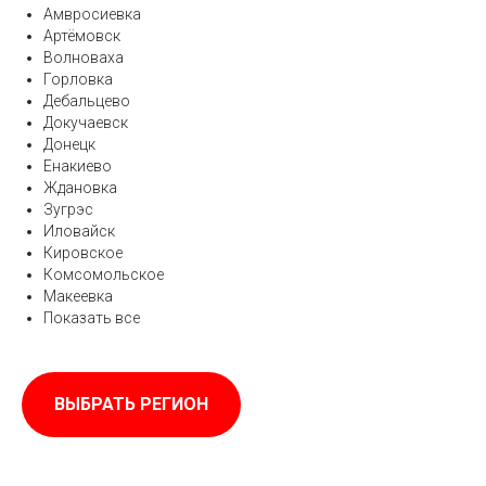
Амвросиевка
Артёмовск
Волноваха
Горловка
Дебальцево
Докучаевск
Донецк
Енакиево
Ждановка
Зугрэс
Иловайск
Кировское
Комсомольское
Макеевка
Показать все
ВЫБРАТЬ РЕГИОН